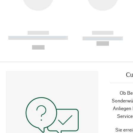
------------
------------
----------- ----------- ----------
----------- -----------
-
--,-- €
--,-- €
Cu
Ob Ber
Sonderwün
Anliegen
Service
Sie erre