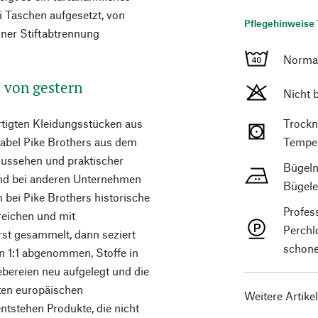
i Taschen aufgesetzt, von
Pflegehinweise 
iner Stiftabtrennung
Norma
t von gestern
Nicht 
rtigten Kleidungsstücken aus
Trockn
Label Pike Brothers aus dem
Temper
Aussehen und praktischer
Bügeln
end bei anderen Unternehmen
Bügele
n bei Pike Brothers historische
Profes
reichen und mit
Perchl
rst gesammelt, dann seziert
schone
en 1:1 abgenommen, Stoffe in
ereien neu aufgelegt und die
ten europäischen
Weitere Artike
ntstehen Produkte, die nicht