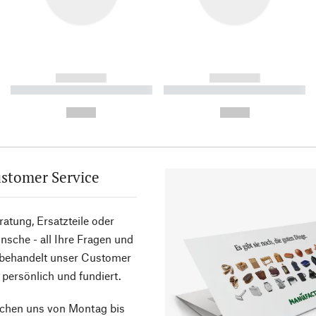
------------
------------
----------- ----------- ----------
----------- ----------- ----------
-
-
--,-- €
--,-- €
stomer Service
atung, Ersatzteile oder
sche - all Ihre Fragen und
 behandelt unser Customer
 persönlich und fundiert.
ichen uns von Montag bis