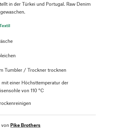
tellt in der Türkei und Portugal. Raw Denim
orgewaschen.
Textil
äsche
bleichen
im Tumbler / Trockner trocknen
 mit einer Höchsttemperatur der
isensohle von 110 °C
trockenreinigen
l von
Pike Brothers