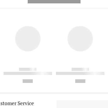
---------- --------------
------------
------------
----------- ----------- ----------
----------- ----------- ----------
-
-
--,-- €
--,-- €
stomer Service