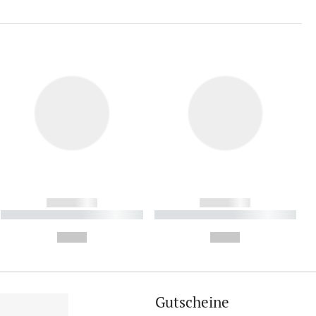
------------
------------
----------- ----------- ----------
----------- ----------- ----------
- -----------
-
--,-- €
--,-- €
Gutscheine