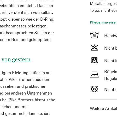
Metall. Herges
ebstühlen entsteht. Dass ein
15 oz, nicht v
dert, versteht sich von selbst.
optik, ebenso wie der D-Ring,
Pflegehinweise 
Taschenmesser befestigen
ark beanspruchten Stellen der
Handw
ittenem Bein und geknöpftem
Nicht 
t von gestern
Nicht 
Bügeln
rtigten Kleidungsstücken aus
Bügele
Label Pike Brothers aus dem
Aussehen und praktischer
Nicht 
end bei anderen Unternehmen
n bei Pike Brothers historische
reichen und mit
Weitere Artike
rst gesammelt, dann seziert