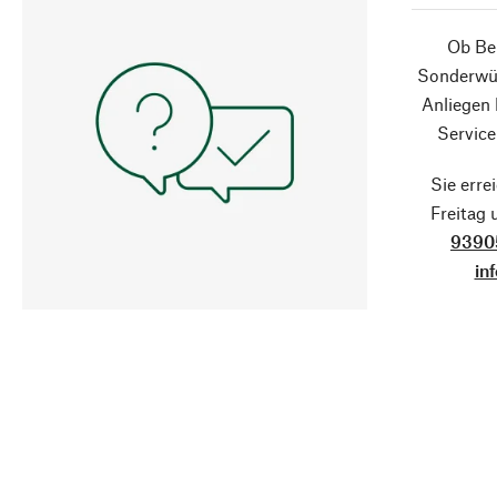
Ob Ber
Sonderwün
Anliegen
Service
Sie erre
Freitag
9390
in