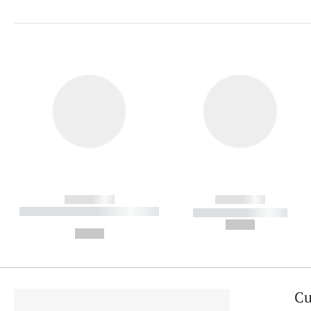
------------
------------
----------- ----------- ----------
----------- -----------
-
--,-- €
--,-- €
Cu