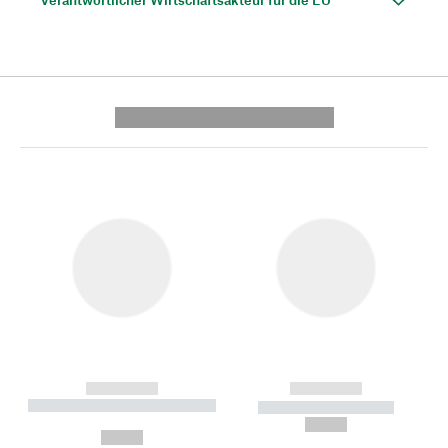
---------- --------------
------------
------------
----------- ----------- --------
----------- -----------
---
--,-- €
--,-- €