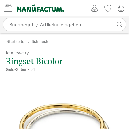
Zum Inhalt springen
Kundenkonto
Merkliste
0,0
Startseite
Schmuck
fejn jewelry
Ringset Bicolor
Gold-Silber - 54