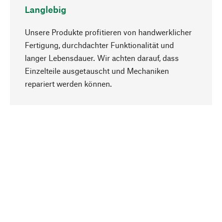
Langlebig
Unsere Produkte profitieren von handwerklicher
Fertigung, durchdachter Funktionalität und
langer Lebensdauer. Wir achten darauf, dass
Einzelteile ausgetauscht und Mechaniken
Nach oben
repariert werden können.
Bewusst
Nachhaltigkeit steht im Fokus unserer
Produktauswahl. Wir setzen auf natürliche
Inhaltsstoffe und Materialien, die gepflegt werden
können, sowie auf eine ressourcenschonende
und sozialverträgliche Produktion.