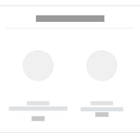
---------- --------------
------------
------------
----------- ----------- --------
----------- -----------
---
--,-- €
--,-- €