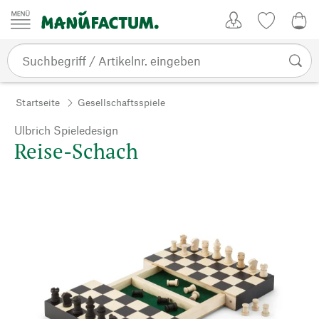
Zum Inhalt springen
Kundenkonto
Merkliste
0,0
Startseite
Gesellschaftsspiele
Ulbrich Spieledesign
Reise-Schach