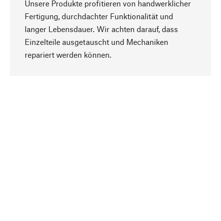
Unsere Produkte profitieren von handwerklicher
Fertigung, durchdachter Funktionalität und
langer Lebensdauer. Wir achten darauf, dass
Einzelteile ausgetauscht und Mechaniken
Nach oben
repariert werden können.
Bewusst
Nachhaltigkeit steht im Fokus unserer
Produktauswahl. Wir setzen auf natürliche
Inhaltsstoffe und Materialien, die gepflegt werden
können, sowie auf eine ressourcenschonende
und sozialverträgliche Produktion.