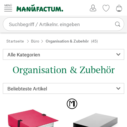
Zum Inhalt springen
Kundenkonto
Merkliste
0,0
Startseite
Büro
Organisation & Zubehör
(45)
Organisation & Zubehör