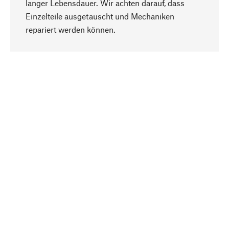
langer Lebensdauer. Wir achten darauf, dass
Einzelteile ausgetauscht und Mechaniken
Nach oben
repariert werden können.
Bewusst
Nachhaltigkeit steht im Fokus unserer
Produktauswahl. Wir setzen auf natürliche
Inhaltsstoffe und Materialien, die gepflegt werden
können, sowie auf eine ressourcenschonende
und sozialverträgliche Produktion.
Ausgewählt