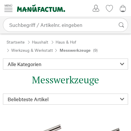
Zum Inhalt springen
Kundenkonto
Merkliste
0,0
Startseite
Haushalt
Haus & Hof
Werkzeug & Werkstatt
Messwerkzeuge
(9)
Messwerkzeuge