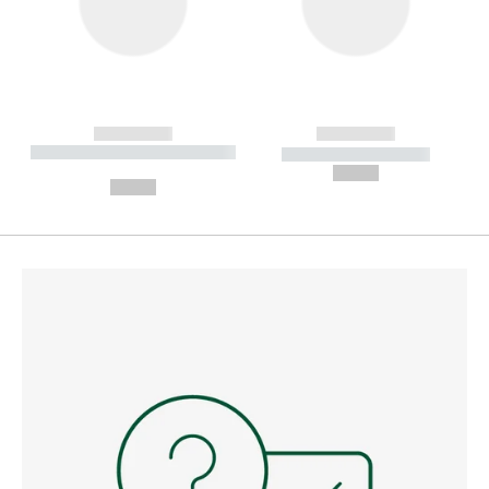
------------
------------
----------- ----------- --------
----------- -----------
---
--,-- €
--,-- €