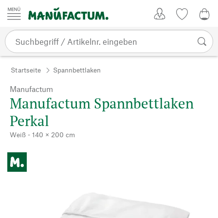
Zum Inhalt springen
Kundenkonto
Merkliste
0,0
Startseite
Spannbettlaken
Manufactum
Manufactum Spannbettlaken
Perkal
Weiß - 140 × 200 cm