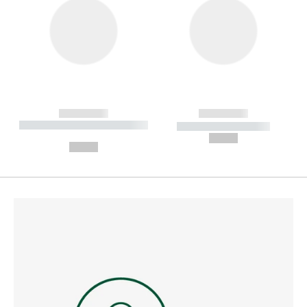
------------
------------
----------- ----------- --------
----------- -----------
---
--,-- €
--,-- €