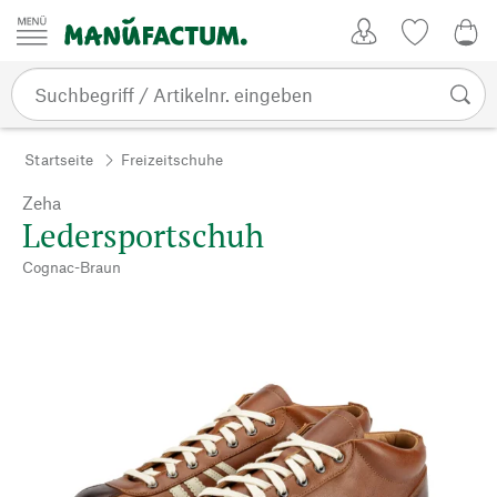
Zum Inhalt springen
Kundenkonto
Merkliste
0,0
Startseite
Freizeitschuhe
Zeha
Ledersportschuh
Cognac-Braun