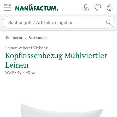
Zum Inhalt springen
Kundenkonto
Merkliste
0,0
Startseite
Bettwäsche
Leinenweberei Vieböck
Kopfkissenbezug Mühlviertler
Leinen
Weiß - 40 × 40 cm