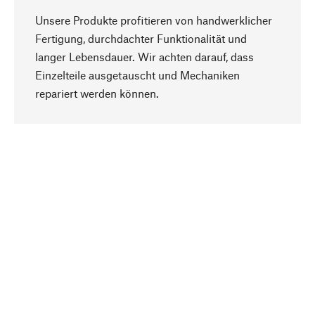
Unsere Produkte profitieren von handwerklicher
Fertigung, durchdachter Funktionalität und
langer Lebensdauer. Wir achten darauf, dass
Einzelteile ausgetauscht und Mechaniken
Nach oben
repariert werden können.
Bewusst
Nachhaltigkeit steht im Fokus unserer
Produktauswahl. Wir setzen auf natürliche
Inhaltsstoffe und Materialien, die gepflegt werden
können, sowie auf eine ressourcenschonende
und sozialverträgliche Produktion.