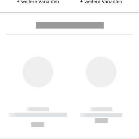
+ weitere Varianten
+ weitere Varianten
---------- --------------
------------
------------
----------- ----------- --------
----------- -----------
---
--,-- €
--,-- €