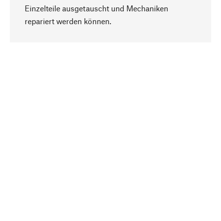
Einzelteile ausgetauscht und Mechaniken
Nach oben
repariert werden können.
Bewusst
Nachhaltigkeit steht im Fokus unserer
Produktauswahl. Wir setzen auf natürliche
Inhaltsstoffe und Materialien, die gepflegt werden
können, sowie auf eine ressourcenschonende
und sozialverträgliche Produktion.
Ausgewählt