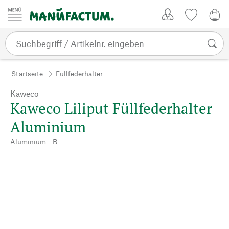
Zum Inhalt springen
Kundenkonto
Merkliste
0,0
Startseite
Füllfederhalter
Kaweco
Kaweco ­Liliput Füllfederhalter
Aluminium
Aluminium - B