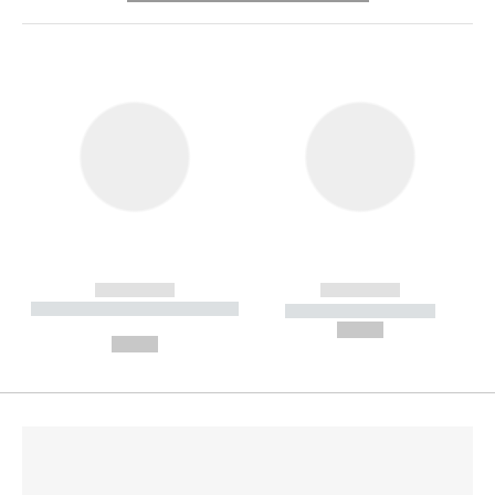
------------
------------
----------- ----------- --------
----------- -----------
---
--,-- €
--,-- €