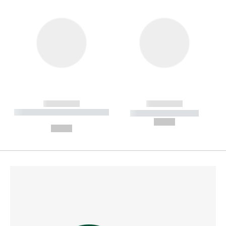
------------
------------
----------- ----------- --------
----------- -----------
---
--,-- €
--,-- €