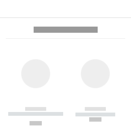
---------- --------------
------------
------------
----------- ----------- --------
----------- -----------
---
--,-- €
--,-- €