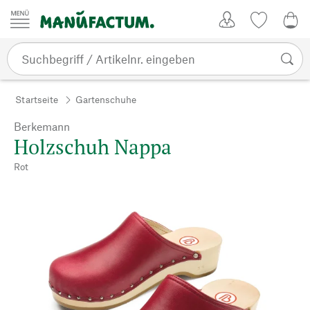
Zum Inhalt springen
Kundenkonto
Merkliste
0,0
Startseite
Gartenschuhe
Berkemann
Holzschuh Nappa
Rot