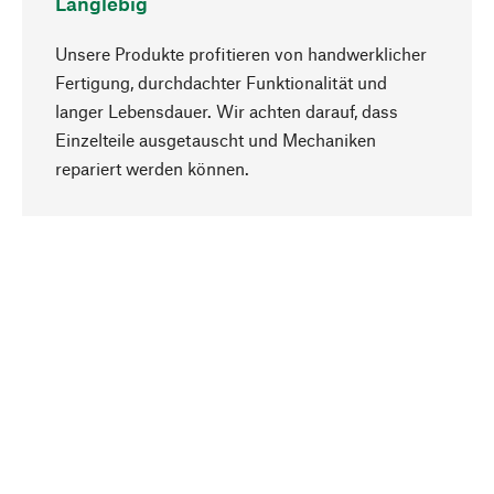
Langlebig
Unsere Produkte profitieren von handwerklicher
Fertigung, durchdachter Funktionalität und
langer Lebensdauer. Wir achten darauf, dass
Einzelteile ausgetauscht und Mechaniken
Nach oben
repariert werden können.
Bewusst
Nachhaltigkeit steht im Fokus unserer
Produktauswahl. Wir setzen auf natürliche
Inhaltsstoffe und Materialien, die gepflegt werden
können, sowie auf eine ressourcenschonende
und sozialverträgliche Produktion.