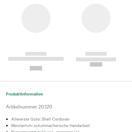
------------
------------
----------- ----------- --------
----------- -----------
---
--,-- €
--,-- €
Produktinformation
Artikelnummer
20320
Allererste Güte: Shell Cordovan
Meisterlich: schuhmacherische Handarbeit
Bequem: sitzt bald wie „angegossen“