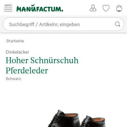
Zum Inhalt springen
Kundenkonto
Merkliste
0,0
Startseite
Dinkelacker
Hoher Schnürschuh
Pferdeleder
Schwarz