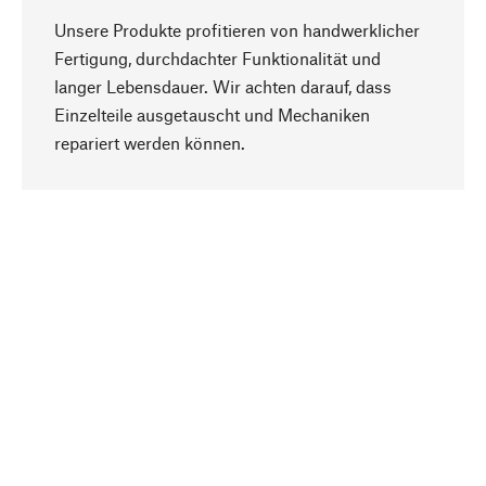
Unsere Produkte profitieren von handwerklicher
Fertigung, durchdachter Funktionalität und
langer Lebensdauer. Wir achten darauf, dass
Einzelteile ausgetauscht und Mechaniken
Nach oben
repariert werden können.
Bewusst
Nachhaltigkeit steht im Fokus unserer
Produktauswahl. Wir setzen auf natürliche
Inhaltsstoffe und Materialien, die gepflegt werden
können, sowie auf eine ressourcenschonende
und sozialverträgliche Produktion.