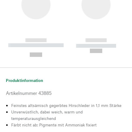
------------
------------
----------- ----------- --------
----------- -----------
---
--,-- €
--,-- €
Produktinformation
Artikelnummer
43885
Feinstes altsämisch gegerbtes Hirschleder in 1,1 mm Stärke
Unverwüstlich, dabei weich, warm und
temperaturausgleichend
Färbt nicht ab: Pigmente mit Ammoniak fixiert