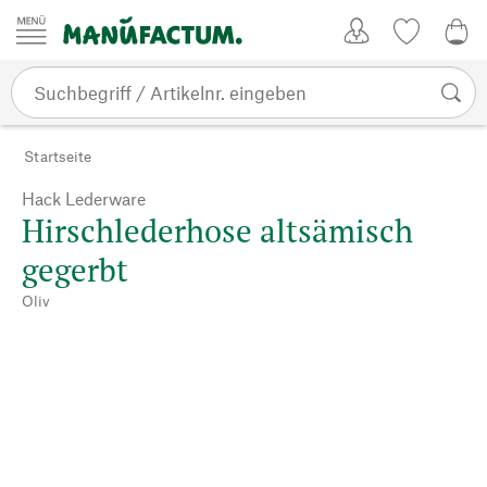
Zum Inhalt springen
Kundenkonto
Merkliste
0,0
Startseite
Hack Lederware
Hirschlederhose altsämisch
gegerbt
Oliv