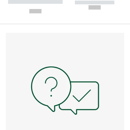
----------- ----------- --------
----------- -----------
---
--,-- €
--,-- €