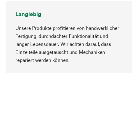
Langlebig
Unsere Produkte profitieren von handwerklicher
Fertigung, durchdachter Funktionalität und
langer Lebensdauer. Wir achten darauf, dass
Einzelteile ausgetauscht und Mechaniken
Nach oben
repariert werden können.
Bewusst
Nachhaltigkeit steht im Fokus unserer
Produktauswahl. Wir setzen auf natürliche
Inhaltsstoffe und Materialien, die gepflegt werden
können, sowie auf eine ressourcenschonende