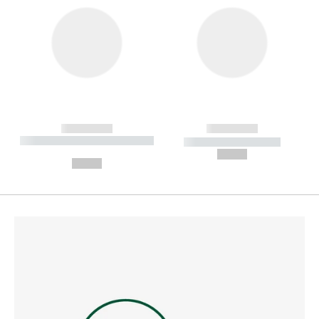
------------
------------
----------- ----------- --------
----------- -----------
---
--,-- €
--,-- €