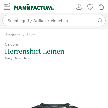
Zum Inhalt springen
Kundenkonto
Merkliste
0,0
Startseite
Shirts
Seldom
Herrenshirt Leinen
Navy-Grün-Hellgrün