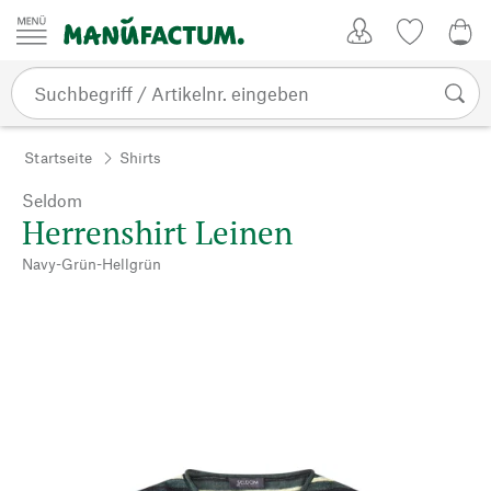
Zum Inhalt springen
Kundenkonto
Merkliste
0,0
Startseite
Shirts
Seldom
Herrenshirt Leinen
Navy-Grün-Hellgrün