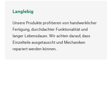
Langlebig
Unsere Produkte profitieren von handwerklicher
Fertigung, durchdachter Funktionalität und
langer Lebensdauer. Wir achten darauf, dass
Einzelteile ausgetauscht und Mechaniken
Nach oben
repariert werden können.
Bewusst
Nachhaltigkeit steht im Fokus unserer
Produktauswahl. Wir setzen auf natürliche
Inhaltsstoffe und Materialien, die gepflegt werden
können, sowie auf eine ressourcenschonende