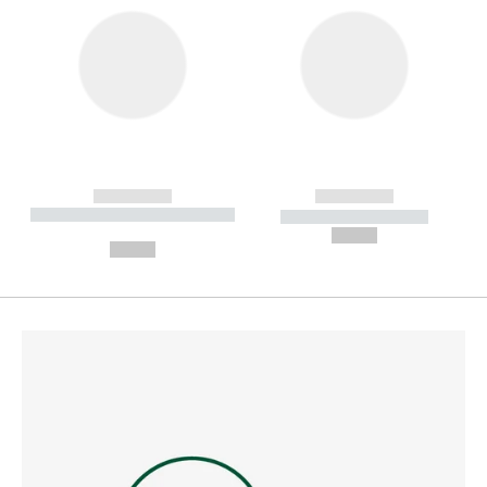
------------
------------
----------- ----------- --------
----------- -----------
---
--,-- €
--,-- €