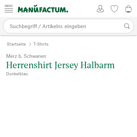
Zum Inhalt springen
Kundenkonto
Merkliste
0,0
Startseite
T-Shirts
Merz b. Schwanen
Herrenshirt Jersey Halbarm
Dunkelblau