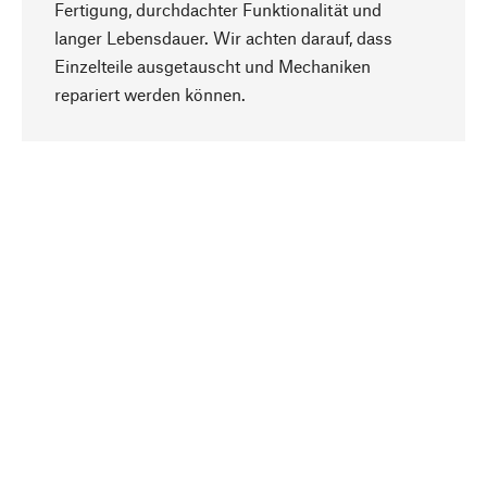
Fertigung, durchdachter Funktionalität und
langer Lebensdauer. Wir achten darauf, dass
Einzelteile ausgetauscht und Mechaniken
Nach oben
repariert werden können.
Bewusst
Nachhaltigkeit steht im Fokus unserer
Produktauswahl. Wir setzen auf natürliche
Inhaltsstoffe und Materialien, die gepflegt werden
können, sowie auf eine ressourcenschonende
und sozialverträgliche Produktion.