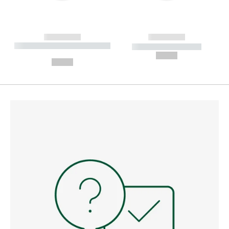
------------
------------
----------- ----------- --------
----------- -----------
---
--,-- €
--,-- €