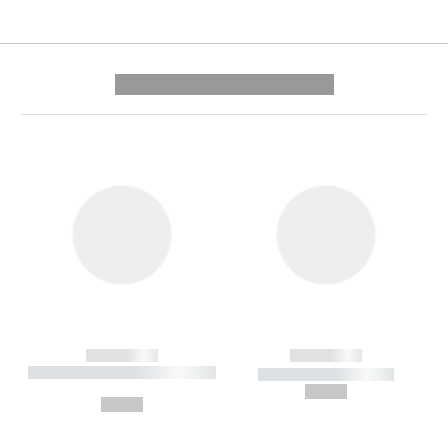
---------- --------------
------------
------------
----------- ----------- --------
----------- -----------
---
--,-- €
--,-- €