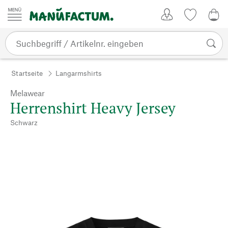
Zum Inhalt springen
Kundenkonto
Merkliste
0,0
Startseite
Langarmshirts
Melawear
Herrenshirt Heavy Jersey
Schwarz