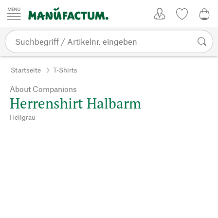
Zum Inhalt springen
Kundenkonto
Merkliste
0,0
Startseite
T-Shirts
About Companions
Herrenshirt Halbarm
Hellgrau