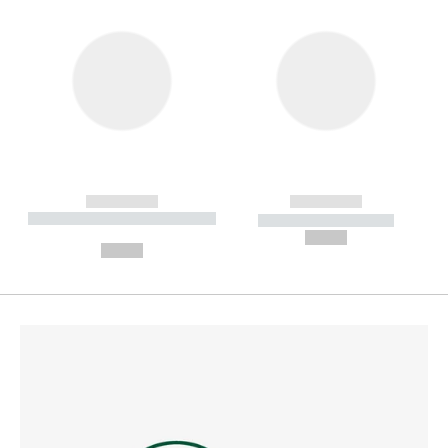
------------
------------
----------- ----------- --------
----------- -----------
---
--,-- €
--,-- €