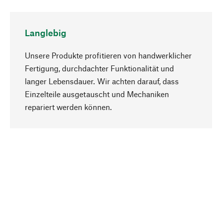
Langlebig
Unsere Produkte profitieren von handwerklicher
Fertigung, durchdachter Funktionalität und
langer Lebensdauer. Wir achten darauf, dass
Einzelteile ausgetauscht und Mechaniken
Nach oben
repariert werden können.
Bewusst
Nachhaltigkeit steht im Fokus unserer
Produktauswahl. Wir setzen auf natürliche
Inhaltsstoffe und Materialien, die gepflegt werden