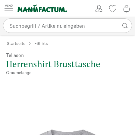
Zum Inhalt springen
Kundenkonto
Merkliste
0,0
Startseite
T-Shirts
Tellason
Herrenshirt Brusttasche
Graumelange