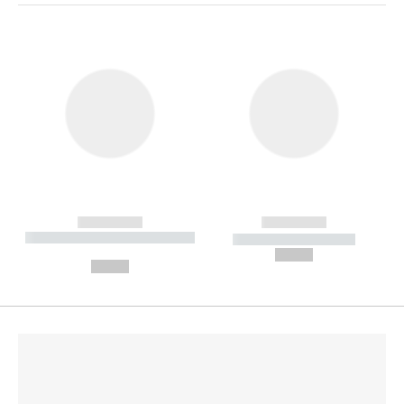
------------
------------
----------- ----------- --------
----------- -----------
---
--,-- €
--,-- €