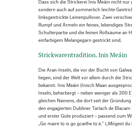
Dass sich die Strickerei Inis Meáin nicht nu
sondern auch auf sommerlich leichte Gestricke
linksgestrickte Leinenpullover. Zwei verschi
Rumpf und Ärmeln ein feines, lebendiges Str
Schulterpartie und die feinen Rollsäume an 
einfarbigem Melangegarn gestrickt sind.
Strickwarentradition. Inis Meáin
Die Aran-Inseln, die vor der Bucht von Galwa
liegen, sind der Welt vor allem durch die Str
bekannt. Inis Meáin (Inisch Maan ausgesproche
Inseln, beherbergt – neben weniger als 200 E
gleichen Namens, die dort seit der Gründung
den engagierten Dubliner Tarlach de Blacam 
und erster Güte produziert – passend zum 
„Go maire tú is go gcaithe tú é.“ („Mögest du 