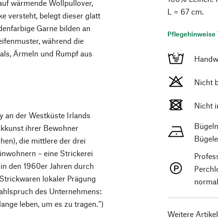
r auf wärmende Wollpullover,
L = 67 cm.
 versteht, belegt dieser glatt
edenfarbige Garne bilden an
Pflegehinweise 
eifenmuster, während die
Hals, Ärmeln und Rumpf aus
Handw
Nicht 
Nicht 
y an der Westküste Irlands
Bügeln
ickkunst ihrer Bewohner
Bügele
n), die mittlere der drei
inwohnern – eine Strickerei
Profes
 in den 1960er Jahren durch
Perchl
Strickwaren lokaler Prägung
normal
Wahlspruch des Unternehmens:
lange leben, um es zu tragen.“)
Weitere Artike