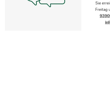
Sie erre
Freitag
9390
in