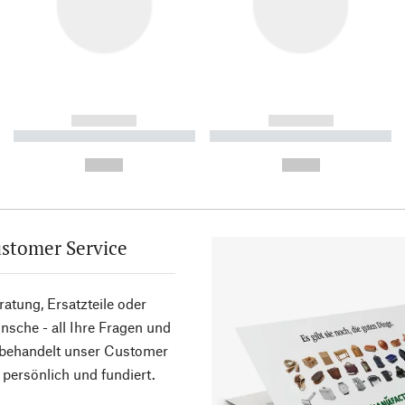
------------
------------
----------- ----------- ----------
----------- ----------- ----------
-
-
--,-- €
--,-- €
stomer Service
atung, Ersatzteile oder
sche - all Ihre Fragen und
 behandelt unser Customer
 persönlich und fundiert.