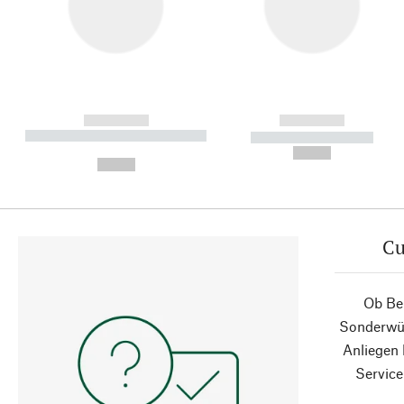
------------
------------
----------- ----------- ----------
----------- -----------
-
--,-- €
--,-- €
Cu
Ob Ber
Sonderwün
Anliegen
Service