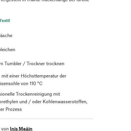
Textil
äsche
bleichen
im Tumbler / Trockner trocknen
 mit einer Höchsttemperatur der
isensohle von 110 °C
sionelle Trockenreinigung mit
orethylen und / oder Kohlenwasserstoffen,
er Prozess
l von
Inis Meáin