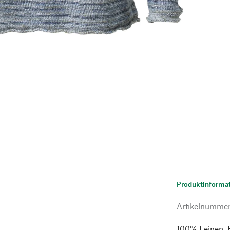
Produktinforma
Artikelnumme
100% Leinen. H