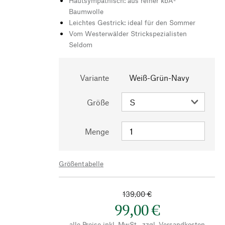
Hautsympathisch: aus reiner kbA-
Baumwolle
Leichtes Gestrick: ideal für den Sommer
Vom Westerwälder Strickspezialisten
Seldom
Variante
Weiß-Grün-Navy
Größe
Menge
Größentabelle
139,00 €
99,00 €
alle Preise inkl. MwSt., zzgl.
Versandkosten