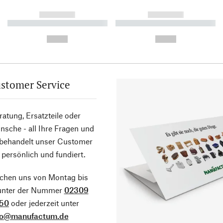
------------
------------
----------- ----------- ----------
----------- ----------- ----------
-
-
--,-- €
--,-- €
stomer Service
atung, Ersatzteile oder
sche - all Ihre Fragen und
 behandelt unser Customer
 persönlich und fundiert.
ichen uns von Montag bis
 unter der Nummer
02309
50
oder jederzeit unter
fo@manufactum.de