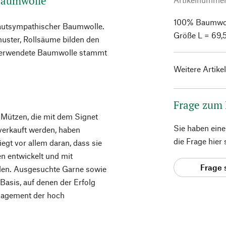
-Baumwolle
100% Baumwolle
 hautsympathischer Baumwolle.
Größe L = 69,
muster, Rollsäume bilden den
 verwendete Baumwolle stammt
Weitere Artike
Frage zum
d Mützen, die mit dem Signet
Sie haben ein
verkauft werden, haben
die Frage hier
egt vor allem daran, dass sie
 entwickelt und mit
Frage 
den. Ausgesuchte Garne sowie
Basis, auf denen der Erfolg
gagement der hoch