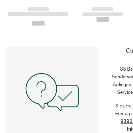
------------
------------
----------- ----------- ----------
----------- -----------
-
--,-- €
--,-- €
Cu
Ob Ber
Sonderwün
Anliegen
Service
Sie erre
Freitag
9390
in