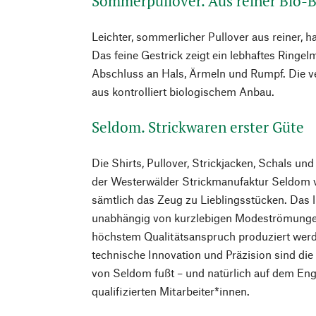
Sommerpullover. Aus reiner Bio
Leichter, sommerlicher Pullover aus reiner,
Das feine Gestrick zeigt ein lebhaftes Ringel
Abschluss an Hals, Ärmeln und Rumpf. Die
aus kontrolliert biologischem Anbau.
Seldom. Strickwaren erster Güte
Die Shirts, Pullover, Strickjacken, Schals un
der Westerwälder Strickmanufaktur Seldom 
sämtlich das Zeug zu Lieblingsstücken. Das li
unabhängig von kurzlebigen Modeströmungen
höchstem Qualitätsanspruch produziert wer
technische Innovation und Präzision sind die 
von Seldom fußt – und natürlich auf dem En
qualifizierten Mitarbeiter*innen.