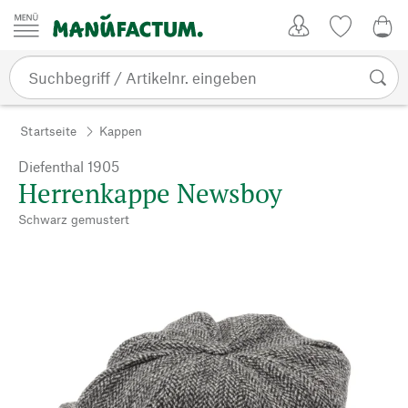
Zum Inhalt springen
Kundenkonto
Merkliste
0,0
Startseite
Kappen
Diefenthal 1905
Herrenkappe Newsboy
Schwarz gemustert