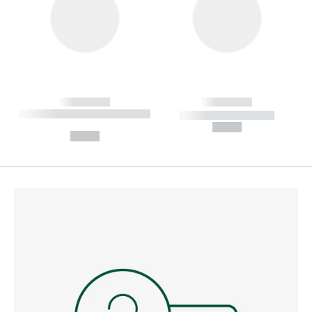
------------
------------
----------- ----------- --------
----------- -----------
---
--,-- €
--,-- €