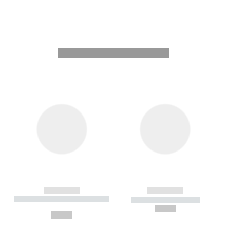
---------- --------------
------------
------------
----------- ----------- --------
----------- -----------
---
--,-- €
--,-- €