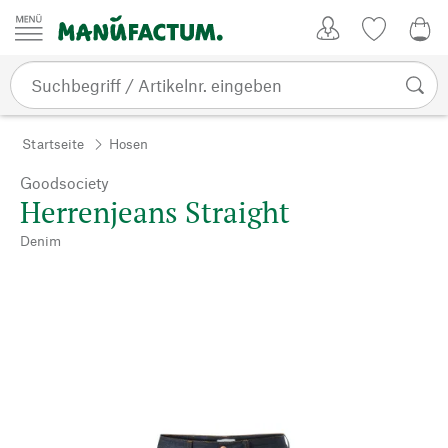
Zum Inhalt springen
Kundenkonto
Merkliste
0,0
Startseite
Hosen
Goodsociety
Herrenjeans Straight
Denim