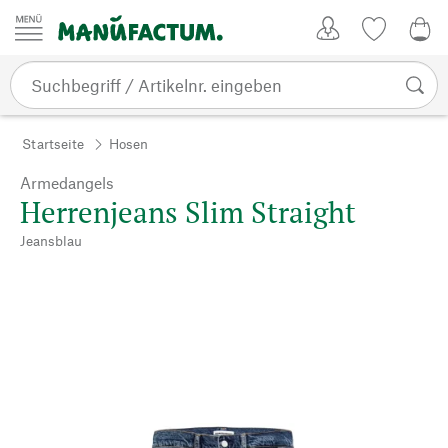
Zum Inhalt springen
Kundenkonto
Merkliste
0,0
Startseite
Hosen
Armedangels
Herrenjeans Slim Straight
Jeansblau