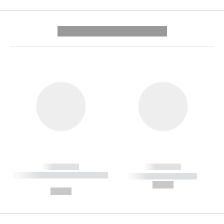
---------- --------------
------------
------------
----------- ----------- --------
----------- -----------
---
--,-- €
--,-- €