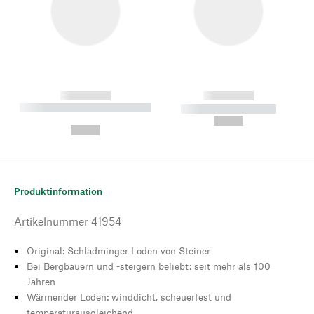
------------
------------
----------- ----------- --------
----------- -----------
---
--,-- €
--,-- €
Produktinformation
Artikelnummer
41954
Original: Schladminger Loden von Steiner
Bei Bergbauern und -steigern beliebt: seit mehr als 100
Jahren
Wärmender Loden: winddicht, scheuerfest und
temperaturausgleichend