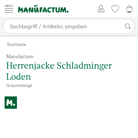
Zum Inhalt springen
Kundenkonto
Merkliste
0,0
Startseite
Manufactum
Herrenjacke Schladminger
Loden
Graumelange