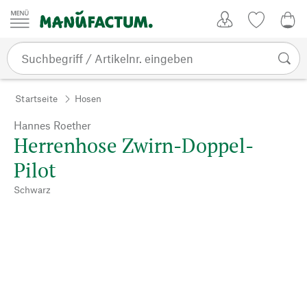
Zum Inhalt springen
Kundenkonto
Merkliste
0,0
Startseite
Hosen
Hannes Roether
Herrenhose Zwirn-Doppel-
Pilot
Schwarz