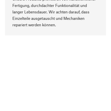
Fertigung, durchdachter Funktionalität und
langer Lebensdauer. Wir achten darauf, dass
Einzelteile ausgetauscht und Mechaniken
Nach oben
repariert werden können.
Bewusst
Nachhaltigkeit steht im Fokus unserer
Produktauswahl. Wir setzen auf natürliche
Inhaltsstoffe und Materialien, die gepflegt werden
können, sowie auf eine ressourcenschonende
und sozialverträgliche Produktion.