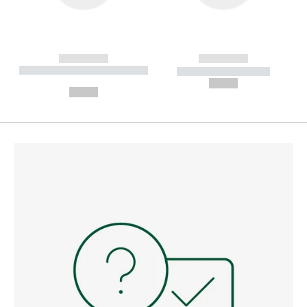
------------
------------
----------- ----------- --------
----------- -----------
---
--,-- €
--,-- €