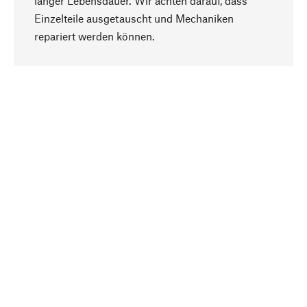
langer Lebensdauer. Wir achten darauf, dass
Einzelteile ausgetauscht und Mechaniken
Nach oben
repariert werden können.
Bewusst
Nachhaltigkeit steht im Fokus unserer
Produktauswahl. Wir setzen auf natürliche
Inhaltsstoffe und Materialien, die gepflegt werden
können, sowie auf eine ressourcenschonende
und sozialverträgliche Produktion.
Ausgewählt