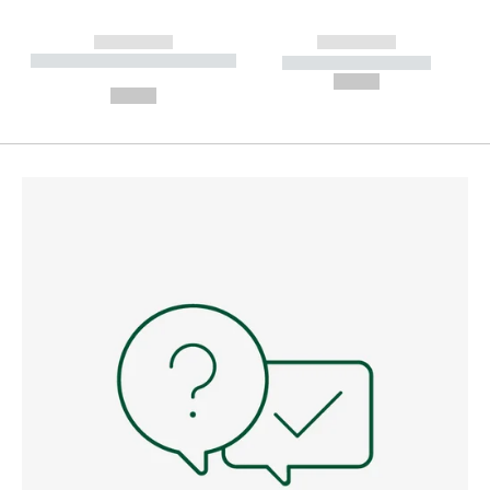
------------
------------
----------- ----------- --------
----------- -----------
---
--,-- €
--,-- €