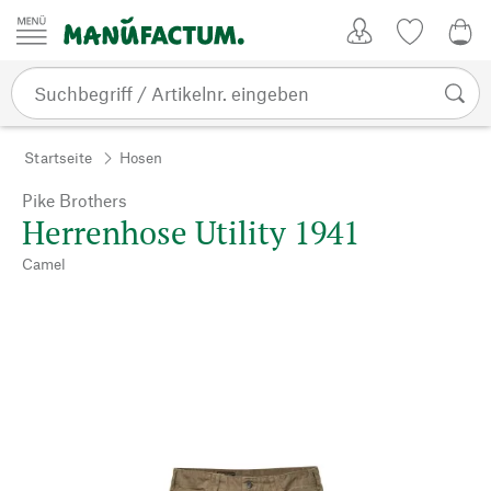
Zum Inhalt springen
Kundenkonto
Merkliste
0,0
Startseite
Hosen
Pike Brothers
Herrenhose Utility 1941
Camel