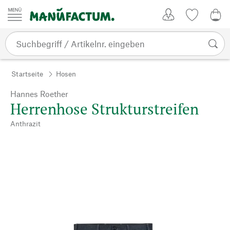
Zum Inhalt springen
Kundenkonto
Merkliste
0,0
Startseite
Hosen
Hannes Roether
Herrenhose Strukturstreifen
Anthrazit