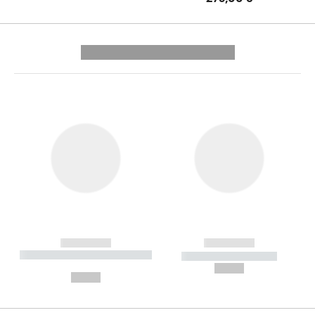
---------- --------------
------------
------------
----------- ----------- --------
----------- -----------
---
--,-- €
--,-- €