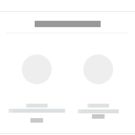
---------- --------------
------------
------------
----------- ----------- --------
----------- -----------
---
--,-- €
--,-- €