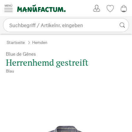
Zum Inhalt springen
Kundenkonto
Merkliste
0,0
Startseite
Hemden
Blue de Gênes
Herrenhemd gestreift
Blau