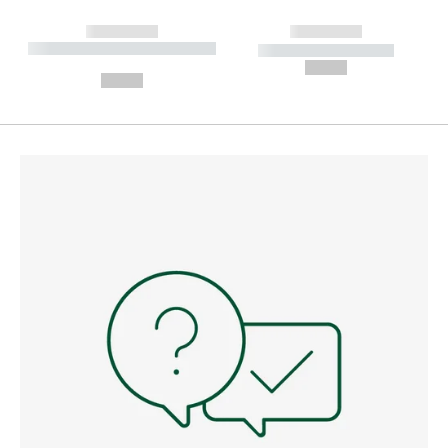
------------
------------
----------- ----------- --------
----------- -----------
---
--,-- €
--,-- €