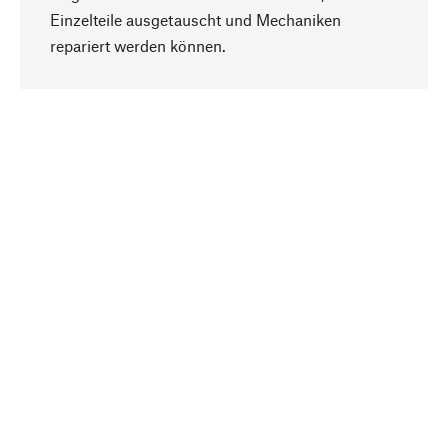
Einzelteile ausgetauscht und Mechaniken
Nach oben
repariert werden können.
Bewusst
Nachhaltigkeit steht im Fokus unserer
Produktauswahl. Wir setzen auf natürliche
Inhaltsstoffe und Materialien, die gepflegt werden
können, sowie auf eine ressourcenschonende
und sozialverträgliche Produktion.
Ausgewählt