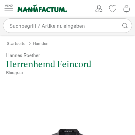
Zum Inhalt springen
Kundenkonto
Merkliste
0,0
Startseite
Hemden
Hannes Roether
Herrenhemd Feincord
Blaugrau