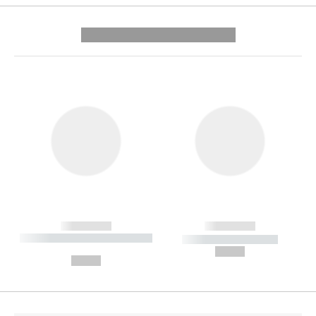
---------- --------------
------------
------------
----------- ----------- --------
----------- -----------
---
--,-- €
--,-- €