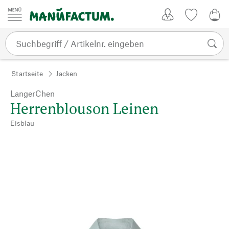
Zum Inhalt springen
Kundenkonto
Merkliste
0,0
Startseite
Jacken
LangerChen
Herrenblouson Leinen
Eisblau