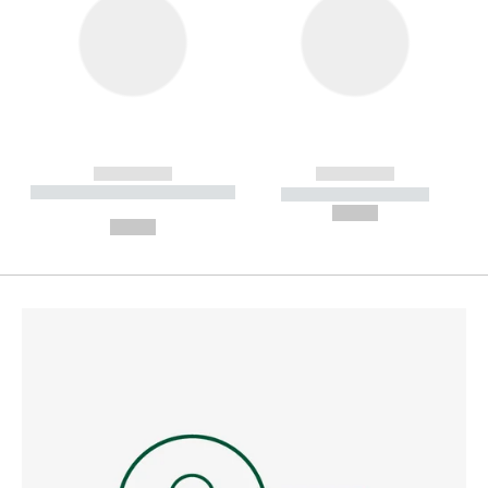
------------
------------
----------- ----------- --------
----------- -----------
---
--,-- €
--,-- €