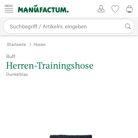
Zum Inhalt springen
Kundenkonto
Merkliste
0,0
Startseite
Hosen
Ruff
Herren-Trainingshose
Dunkelblau