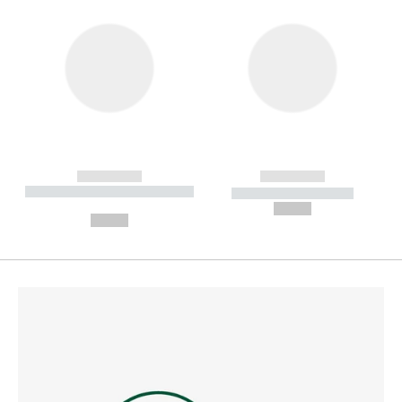
------------
------------
----------- ----------- --------
----------- -----------
---
--,-- €
--,-- €