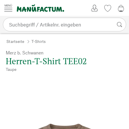
Zum Inhalt springen
Kundenkonto
Merkliste
0,0
Startseite
T-Shirts
Merz b. Schwanen
Herren-T-Shirt TEE02
Taupe