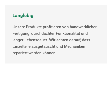
Langlebig
Unsere Produkte profitieren von handwerklicher
Fertigung, durchdachter Funktionalität und
langer Lebensdauer. Wir achten darauf, dass
Einzelteile ausgetauscht und Mechaniken
Nach oben
repariert werden können.
Bewusst
Nachhaltigkeit steht im Fokus unserer
Produktauswahl. Wir setzen auf natürliche
Inhaltsstoffe und Materialien, die gepflegt werden
können, sowie auf eine ressourcenschonende