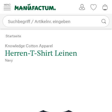
Zum Inhalt springen
Kundenkonto
Merkliste
0,0
Startseite
Knowledge Cotton Apparel
Herren-T-Shirt Leinen
Navy