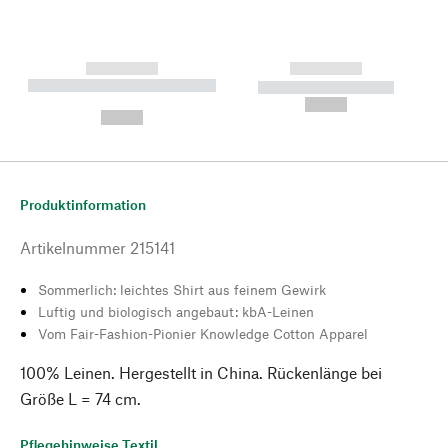
------------
------------
----------- ----------- --------
----------- -----------
---
--,-- €
--,-- €
Produktinformation
Artikelnummer
215141
Sommerlich: leichtes Shirt aus feinem Gewirk
Luftig und biologisch angebaut: kbA-Leinen
Vom Fair-Fashion-Pionier Knowledge Cotton Apparel
100% Leinen. Hergestellt in China. Rückenlänge bei
Größe L = 74 cm.
Pflegehinweise Textil