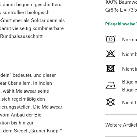
100% Baumwolle
nd damit bequem geschnitten.
Größe L = 73,
 kontrolliert biologisch
hirt eher als Solitär denn als
Pflegehinweise 
damit vielseitig kombinierbare
m Rundhalsausschnitt
Norma
Nicht 
Nicht 
deln“ bedeutet, und dieser
Bügeln
ar über allem. In Indien
Bügele
, wählt Melawear seine
t sich regelmäßig den
Nicht 
zierungsstellen. Die Melawear-
– vom Anbau der Bio-
ion bis hin zur
Weitere Artike
it dem Siegel „Grüner Knopf“