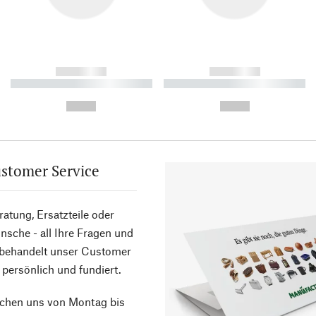
------------
------------
----------- ----------- ----------
----------- ----------- ----------
-
-
--,-- €
--,-- €
stomer Service
atung, Ersatzteile oder
sche - all Ihre Fragen und
 behandelt unser Customer
 persönlich und fundiert.
ichen uns von Montag bis