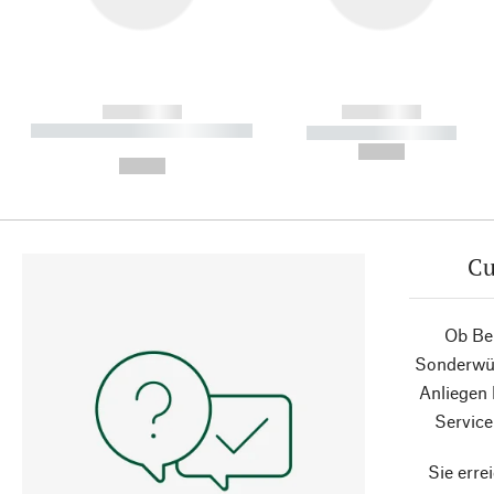
------------
------------
----------- ----------- ----------
----------- -----------
-
--,-- €
--,-- €
Cu
Ob Ber
Sonderwün
Anliegen
Service
Sie erre