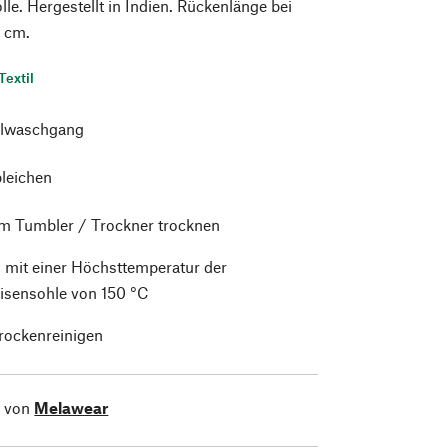
. Hergestellt in Indien. Rückenlänge bei
5 cm.
Textil
lwaschgang
bleichen
im Tumbler / Trockner trocknen
 mit einer Höchsttemperatur der
isensohle von 150 °C
trockenreinigen
l von
Melawear