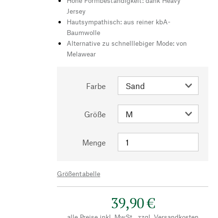
Hohe Formbeständigkeit: dank Heavy
Jersey
Hautsympathisch: aus reiner kbA-
Baumwolle
Alternative zu schnelllebiger Mode: von
Melawear
Farbe
Größe
Menge
Größentabelle
39,90 €
alle Preise inkl. MwSt., zzgl.
Versandkosten