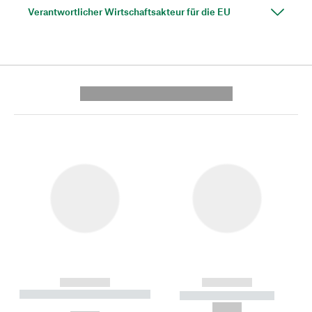
Verantwortlicher Wirtschaftsakteur für die EU
---------- --------------
------------
------------
----------- ----------- --------
----------- -----------
---
--,-- €