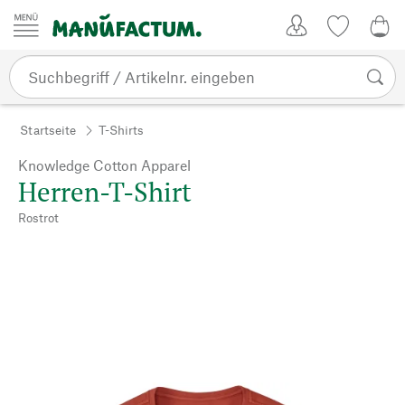
Zum Inhalt springen
Kundenkonto
Merkliste
0,0
Startseite
T-Shirts
Knowledge Cotton Apparel
Herren-T-Shirt
Rostrot