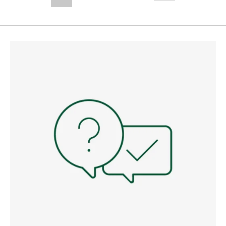
--,-- €