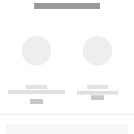
---------- --------------
------------
------------
----------- ----------- --------
----------- -----------
---
--,-- €
--,-- €