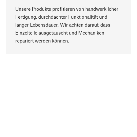
Unsere Produkte profitieren von handwerklicher
Fertigung, durchdachter Funktionalität und
langer Lebensdauer. Wir achten darauf, dass
Einzelteile ausgetauscht und Mechaniken
Nach oben
repariert werden können.
Bewusst
Nachhaltigkeit steht im Fokus unserer
Produktauswahl. Wir setzen auf natürliche
Inhaltsstoffe und Materialien, die gepflegt werden
können, sowie auf eine ressourcenschonende
und sozialverträgliche Produktion.