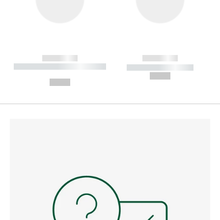
------------
------------
----------- ----------- --------
----------- -----------
---
--,-- €
--,-- €