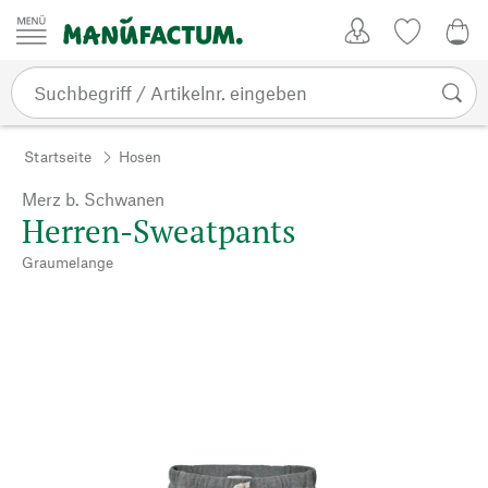
Zum Inhalt springen
Kundenkonto
Merkliste
0,0
Startseite
Hosen
Merz b. Schwanen
Herren-Sweatpants
Graumelange