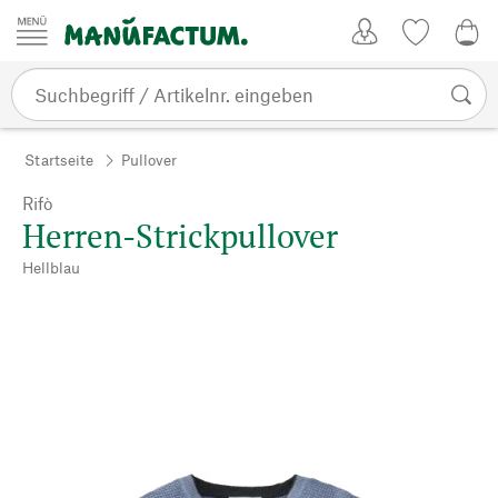
Zum Inhalt springen
Kundenkonto
Merkliste
0,0
Startseite
Pullover
Rifò
Herren-Strickpullover
Hellblau