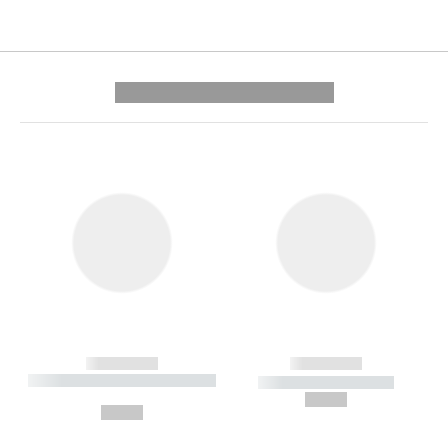
---------- --------------
------------
------------
----------- ----------- --------
----------- -----------
---
--,-- €
--,-- €