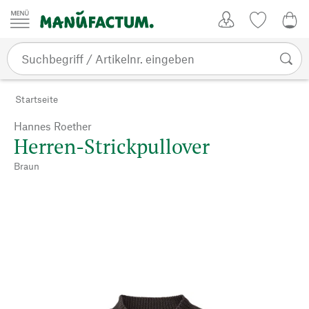
Zum Inhalt springen
Kundenkonto
Merkliste
0,0
Startseite
Hannes Roether
Herren-Strickpullover
Braun