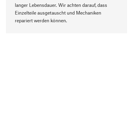
langer Lebensdauer. Wir achten darauf, dass
Einzelteile ausgetauscht und Mechaniken
Nach oben
repariert werden können.
Bewusst
Nachhaltigkeit steht im Fokus unserer
Produktauswahl. Wir setzen auf natürliche
Inhaltsstoffe und Materialien, die gepflegt werden
können, sowie auf eine ressourcenschonende
und sozialverträgliche Produktion.
Ausgewählt