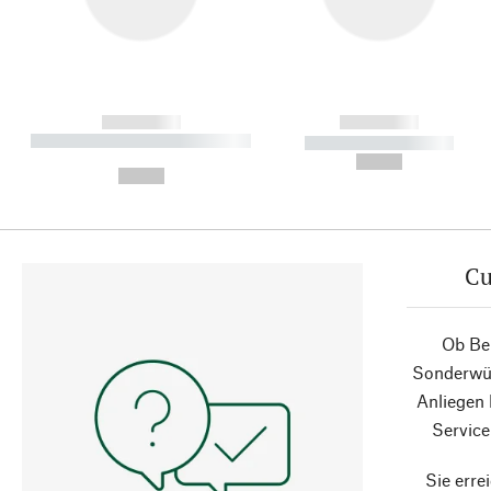
------------
------------
----------- ----------- ----------
----------- -----------
-
--,-- €
--,-- €
Cu
Ob Ber
Sonderwün
Anliegen
Service
Sie erre