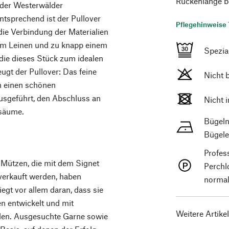
Rückenlänge b
 der Westerwälder
ntsprechend ist der Pullover
Pflegehinweise 
 die Verbindung der Materialien
ndem Leinen und zu knapp einem
Spezi
die dieses Stück zum idealen
gt der Pullover: Das feine
Nicht 
ch einen schönen
usgeführt, den Abschluss an
Nicht 
lsäume.
Bügeln
Bügele
Profes
d Mützen, die mit dem Signet
Perchl
verkauft werden, haben
normal
egt vor allem daran, dass sie
 entwickelt und mit
Weitere Artike
den. Ausgesuchte Garne sowie