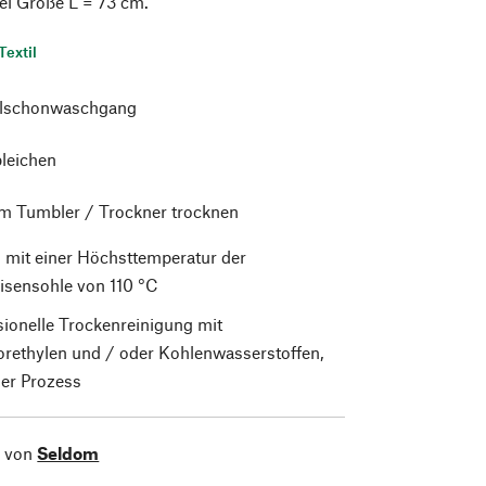
ei Größe L = 73 cm.
Textil
alschonwaschgang
bleichen
im Tumbler / Trockner trocknen
 mit einer Höchsttemperatur der
isensohle von 110 °C
sionelle Trockenreinigung mit
orethylen und / oder Kohlenwasserstoffen,
er Prozess
l von
Seldom