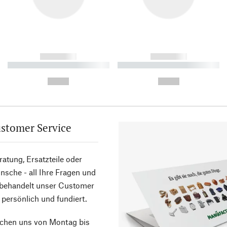
------------
------------
----------- ----------- ----------
----------- ----------- ----------
-
-
--,-- €
--,-- €
stomer Service
atung, Ersatzteile oder
sche - all Ihre Fragen und
 behandelt unser Customer
 persönlich und fundiert.
ichen uns von Montag bis