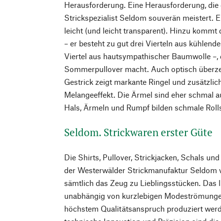
Herausforderung. Eine Herausforderung, die
Strickspezialist Seldom souverän meistert. E
leicht (und leicht transparent). Hinzu kommt
– er besteht zu gut drei Vierteln aus kühle
Viertel aus hautsympathischer Baumwolle –, 
Sommerpullover macht. Auch optisch überzeu
Gestrick zeigt markante Ringel und zusätzli
Melangeeffekt. Die Ärmel sind eher schmal a
Hals, Ärmeln und Rumpf bilden schmale Rol
Seldom. Strickwaren erster Güte
Die Shirts, Pullover, Strickjacken, Schals un
der Westerwälder Strickmanufaktur Seldom 
sämtlich das Zeug zu Lieblingsstücken. Das li
unabhängig von kurzlebigen Modeströmungen
höchstem Qualitätsanspruch produziert wer