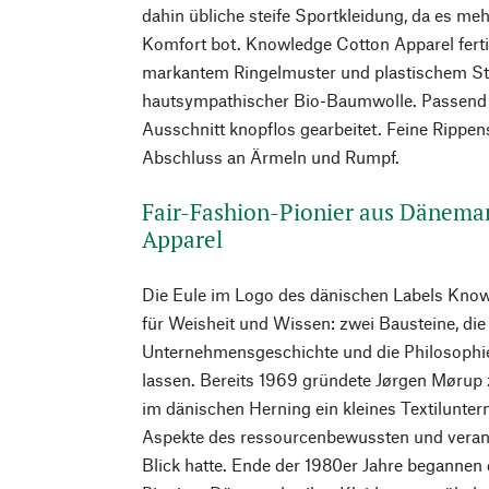
dahin übliche steife Sportkleidung, da es m
Komfort bot. Knowledge Cotton Apparel fertig
markantem Ringelmuster und plastischem Str
hautsympathischer Bio-Baumwolle. Passend zu
Ausschnitt knopflos gearbeitet. Feine Rippe
Abschluss an Ärmeln und Rumpf.
Fair-Fashion-Pionier aus Dänema
Apparel
Die Eule im Logo des dänischen Labels Know
für Weisheit und Wissen: zwei Bausteine, die 
Unternehmensgeschichte und die Philosophi
lassen. Bereits 1969 gründete Jørgen Møru
im dänischen Herning ein kleines Textilunt
Aspekte des ressourcenbewussten und veran
Blick hatte. Ende der 1980er Jahre begannen 