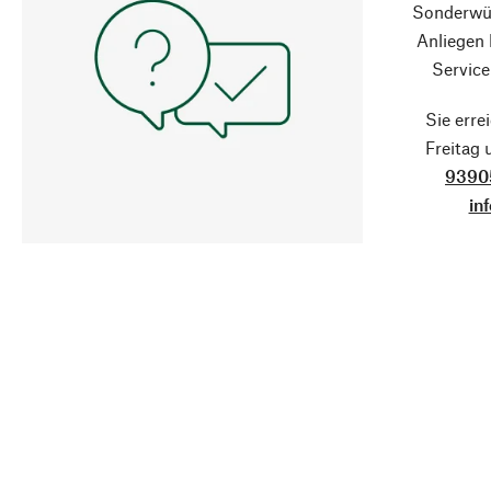
Sonderwün
Anliegen
Service
Sie erre
Freitag
9390
in