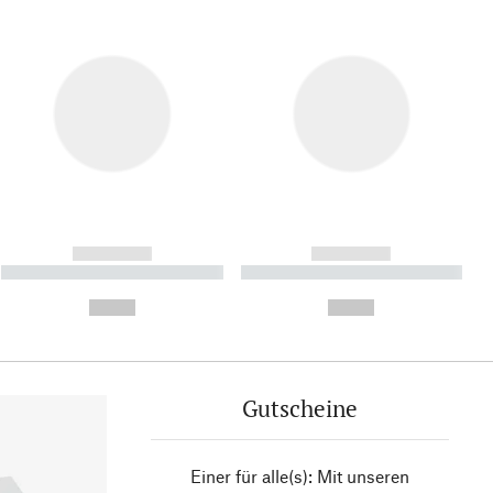
------------
------------
----------- ----------- ----------
----------- ----------- ----------
- -----------
-
--,-- €
--,-- €
Gutscheine
Einer für alle(s): Mit unseren