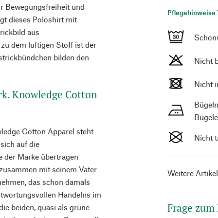
ehr Bewegungsfreiheit und
Pflegehinweise 
t dieses Poloshirt mit
ickbild aus
Schon
 dem luftigen Stoff ist der
nstrickbündchen bilden den
Nicht 
Nicht 
rk. Knowledge Cotton
Bügeln
Bügele
ledge Cotton Apparel steht
Nicht 
sich auf die
e der Marke übertragen
p zusammen mit seinem Vater
Weitere Artike
ernehmen, das schon damals
twortungsvollen Handelns im
Frage zum
die beiden, quasi als grüne