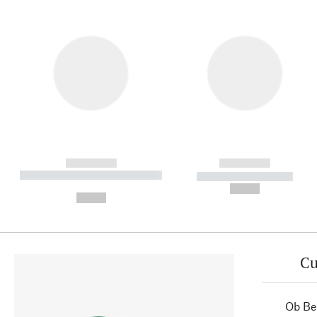
------------
------------
----------- ----------- ----------
----------- -----------
-
--,-- €
--,-- €
Cu
Ob Ber