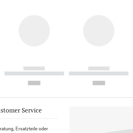
------------
------------
----------- ----------- ----------
----------- ----------- ----------
-
-
--,-- €
--,-- €
stomer Service
atung, Ersatzteile oder