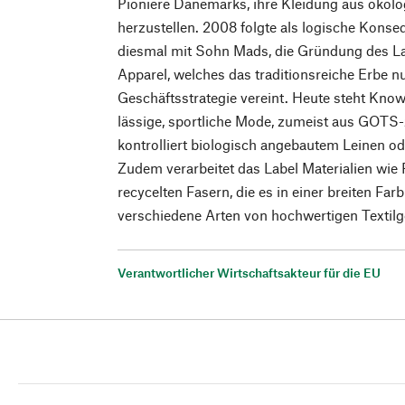
Pioniere Dänemarks, ihre Kleidung aus ökol
herzustellen. 2008 folgte als logische Kons
diesmal mit Sohn Mads, die Gründung des L
Apparel, welches das traditionsreiche Erbe n
Geschäftsstrategie vereint. Heute steht Kno
lässige, sportliche Mode, zumeist aus GOTS-z
kontrolliert biologisch angebautem Leinen 
Zudem verarbeitet das Label Materialien wie 
recycelten Fasern, die es in einer breiten Far
verschiedene Arten von hochwertigen Textil
Verantwortlicher Wirtschaftsakteur für die EU