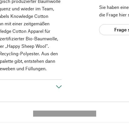
ogisch produzierter Baumwolle
Sie haben ein
equenz und wieder im Team,
die Frage hier
abels Knowledge Cotton
un mit einer zeitgemäßen
Frage 
wledge Cotton Apparel für
ertifizierter Bio-Baumwolle,
oder „Happy Sheep Wool“.
Recycling-Polyester. Aus den
bpalette gibt, entstehen dann
geweben und Füllungen.
---------- --------------