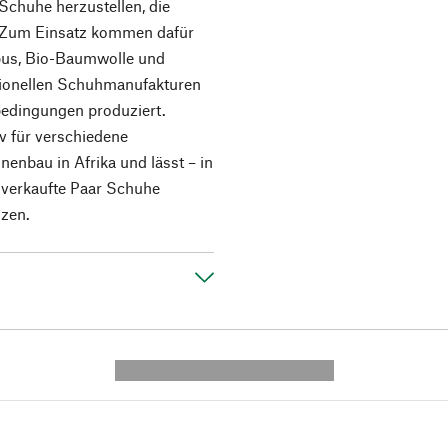
Schuhe herzustellen, die
d. Zum Einsatz kommen dafür
mbus, Bio-Baumwolle und
tionellen Schuhmanufakturen
sbedingungen produziert.
iv für verschiedene
enbau in Afrika und lässt – in
s verkaufte Paar Schuhe
nzen.
---------- --------------