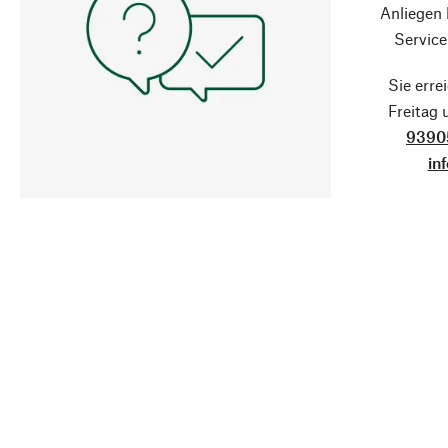
Anliegen
Service
Sie erre
Freitag
9390
in