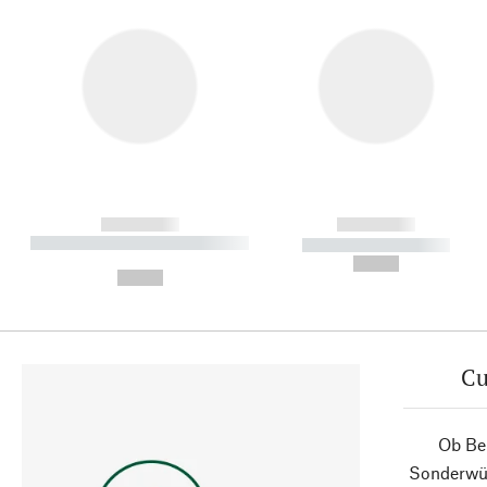
------------
------------
----------- ----------- ----------
----------- -----------
-
--,-- €
--,-- €
Cu
Ob Ber
Sonderwün