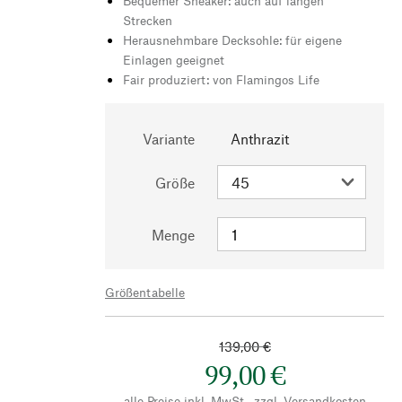
Bequemer Sneaker: auch auf langen
Strecken
Herausnehmbare Decksohle: für eigene
Einlagen geeignet
Fair produziert: von Flamingos Life
Variante
Anthrazit
Größe
Menge
Größentabelle
139,00 €
99,00 €
alle Preise inkl. MwSt., zzgl.
Versandkosten