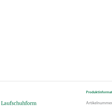
Produktinforma
e Laufschuhform
Artikelnumme