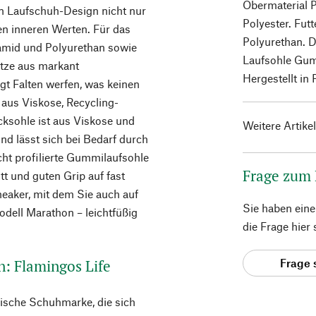
Obermaterial 
n Laufschuh-Design nicht nur
Polyester. Fut
en inneren Werten. Für das
Polyurethan. D
amid und Polyurethan sowie
Laufsohle Gum
ätze aus markant
Hergestellt in 
t Falten werfen, was keinen
 aus Viskose, Recycling-
cksohle ist aus Viskose und
Weitere Artike
nd lässt sich bei Bedarf durch
icht profilierte Gummilaufsohle
Frage zum
tt und guten Grip auf fast
aker, mit dem Sie auch auf
Sie haben ein
odell Marathon – leichtfüßig
die Frage hier
n: Flamingos Life
Frage 
nische Schuhmarke, die sich