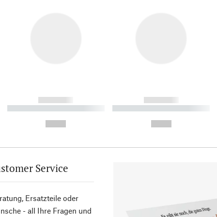
------------
------------
----------- ----------- ----------
----------- ----------- ----------
-
-
--,-- €
--,-- €
stomer Service
atung, Ersatzteile oder
sche - all Ihre Fragen und