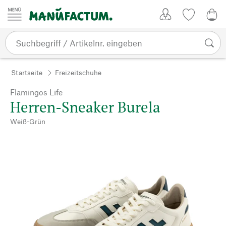
Zum Inhalt springen
Kundenkonto
Merkliste
0,0
Startseite
Freizeitschuhe
Flamingos Life
Herren-Sneaker Burela
Weiß-Grün