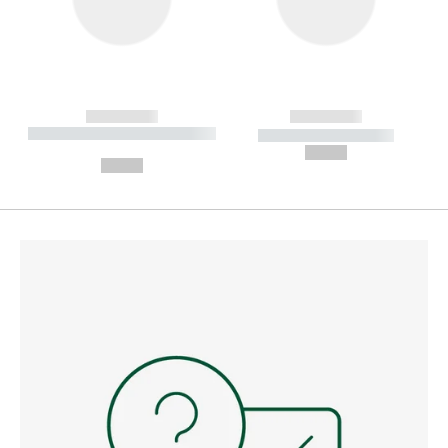
------------
------------
----------- ----------- --------
----------- -----------
---
--,-- €
--,-- €