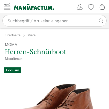
Zum Inhalt springen
Kundenkonto
Merkliste
0,0
Startseite
Stiefel
MOMA
Herren-Schnürboot
Mittelbraun
Exklusiv