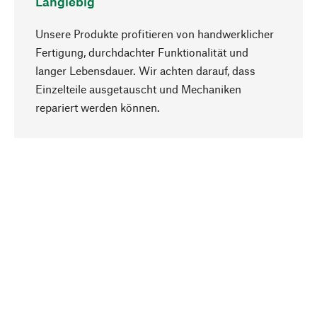
Langlebig
Unsere Produkte profitieren von handwerklicher
Fertigung, durchdachter Funktionalität und
langer Lebensdauer. Wir achten darauf, dass
Einzelteile ausgetauscht und Mechaniken
Nach oben
repariert werden können.
Bewusst
Nachhaltigkeit steht im Fokus unserer
Produktauswahl. Wir setzen auf natürliche
Inhaltsstoffe und Materialien, die gepflegt werden
können, sowie auf eine ressourcenschonende
und sozialverträgliche Produktion.