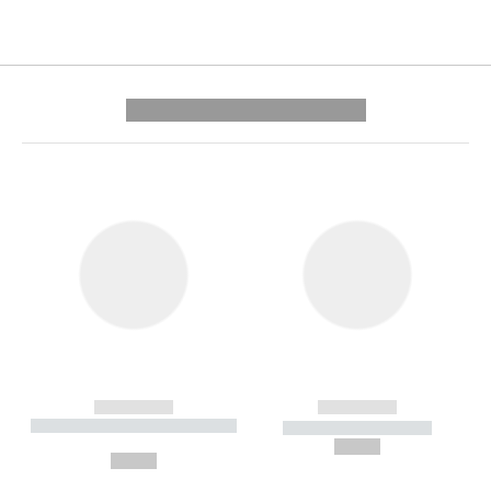
---------- --------------
------------
------------
----------- ----------- --------
----------- -----------
---
--,-- €
--,-- €