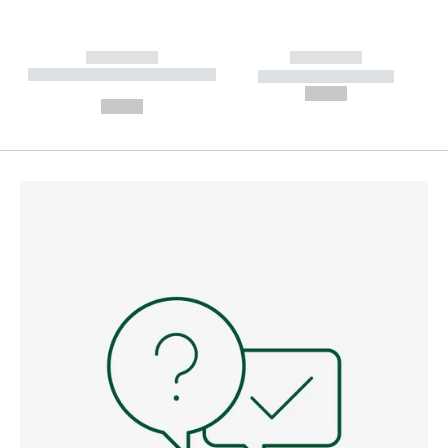
------------
------------
----------- ----------- --------
----------- -----------
---
--,-- €
--,-- €