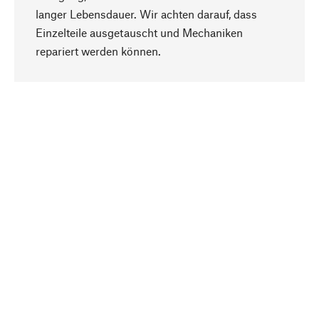
langer Lebensdauer. Wir achten darauf, dass
Einzelteile ausgetauscht und Mechaniken
Nach oben
repariert werden können.
Bewusst
Nachhaltigkeit steht im Fokus unserer
Produktauswahl. Wir setzen auf natürliche
Inhaltsstoffe und Materialien, die gepflegt werden
können, sowie auf eine ressourcenschonende
und sozialverträgliche Produktion.
Ausgewählt