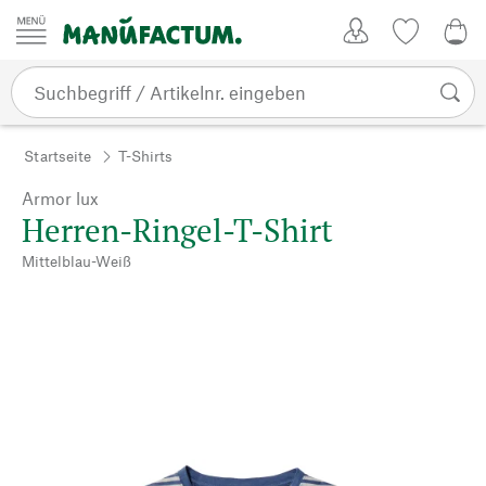
Zum Inhalt springen
Kundenkonto
Merkliste
0,0
Startseite
T-Shirts
Armor lux
Herren-Ringel-T-Shirt
Mittelblau-Weiß