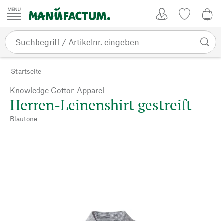
Zum Inhalt springen
Kundenkonto
Merkliste
0,0
Startseite
Knowledge Cotton Apparel
Herren-Leinenshirt gestreift
Blautöne