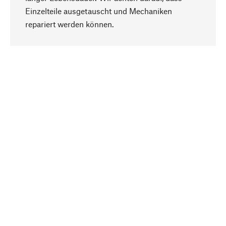
Einzelteile ausgetauscht und Mechaniken
Nach oben
repariert werden können.
Bewusst
Nachhaltigkeit steht im Fokus unserer
Produktauswahl. Wir setzen auf natürliche
Inhaltsstoffe und Materialien, die gepflegt werden
können, sowie auf eine ressourcenschonende
und sozialverträgliche Produktion.
Ausgewählt