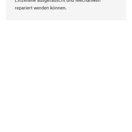
Nach oben
repariert werden können.
Bewusst
Nachhaltigkeit steht im Fokus unserer
Produktauswahl. Wir setzen auf natürliche
Inhaltsstoffe und Materialien, die gepflegt werden
können, sowie auf eine ressourcenschonende
und sozialverträgliche Produktion.
Ausgewählt
Als Ihr kompetenter Partner arbeiten wir