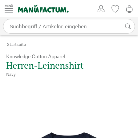
Zum Inhalt springen
Kundenkonto
Merkliste
0,0
Startseite
Knowledge Cotton Apparel
Herren-Leinenshirt
Navy